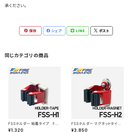
承ください。
保存
シェア
LINE
ポスト
同じカテゴリの商品
FSSホルダー 粘着タイプ FSS
FSSホルダー マグネットタイ
-H1
プ FSS-H2
¥1,320
¥3,850