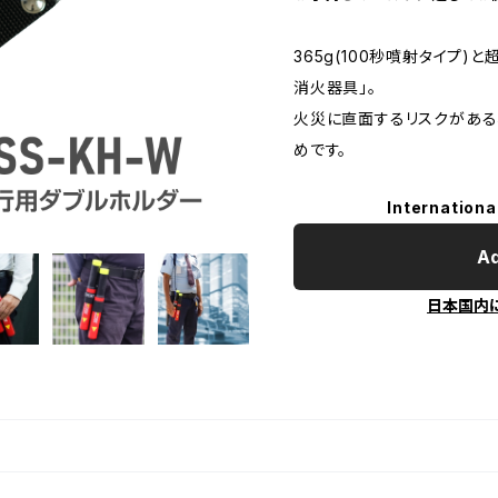
365g(100秒噴射タイプ
消火器具」。
火災に直面するリスクがある
めです。
Internationa
Ad
日本国内