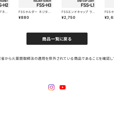
グネッ
FSSホルダー ネジタイ
FSSエンドキャップ ライ
FSS
H2
プ FSS-H3
ト FSS-L1
トホル
¥880
¥2,750
¥3,6
プ F
商品一覧に戻る
業省から火薬類取締法の適用を除外されている商品であることを確認し