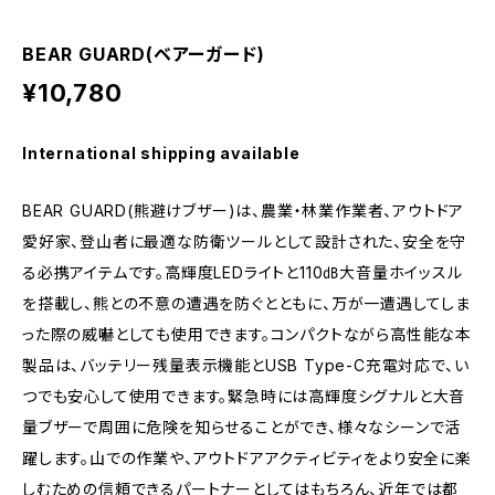
BEAR GUARD(ベアーガード)
¥10,780
International shipping available
BEAR GUARD(熊避けブザー)は、農業・林業作業者、アウトドア
愛好家、登山者に最適な防衛ツールとして設計された、安全を守
る必携アイテムです。高輝度LEDライトと110㏈大音量ホイッスル
を搭載し、熊との不意の遭遇を防ぐとともに、万が一遭遇してしま
った際の威嚇としても使用できます。コンパクトながら高性能な本
製品は、バッテリー残量表示機能とUSB Type-C充電対応で、い
つでも安心して使用できます。緊急時には高輝度シグナルと大音
量ブザーで周囲に危険を知らせることができ、様々なシーンで活
躍します。山での作業や、アウトドアアクティビティをより安全に楽
しむための信頼できるパートナーとしてはもちろん、近年では都