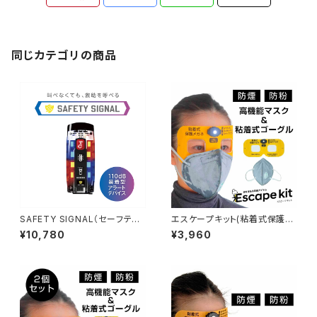
同じカテゴリの商品
SAFETY SIGNAL（セーフティ
エスケープキット(粘着式保護メ
シグナル）
ガネ+防煙・防粉マスク)
¥10,780
¥3,960