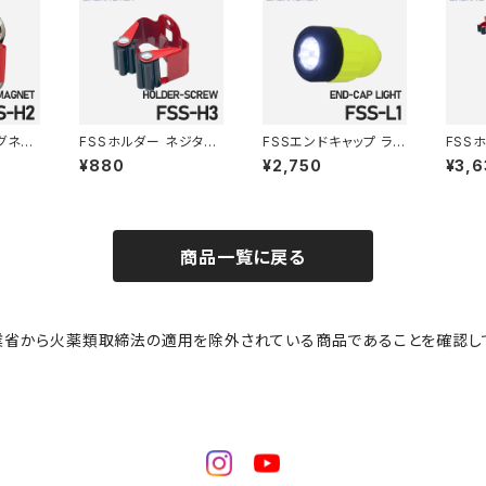
グネッ
FSSホルダー ネジタイ
FSSエンドキャップ ライ
FSS
H2
プ FSS-H3
ト FSS-L1
トホル
¥880
¥2,750
¥3,6
プ F
商品一覧に戻る
業省から火薬類取締法の適用を除外されている商品であることを確認し