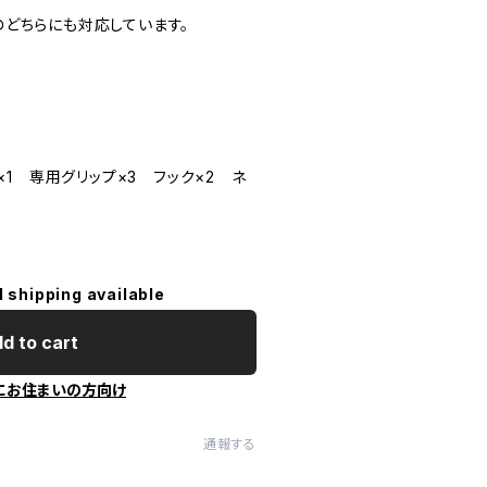
EC.のどちらにも対応しています。
1 専用グリップ×3 フック×2 ネ
l shipping available
d to cart
にお住まいの方向け
通報する